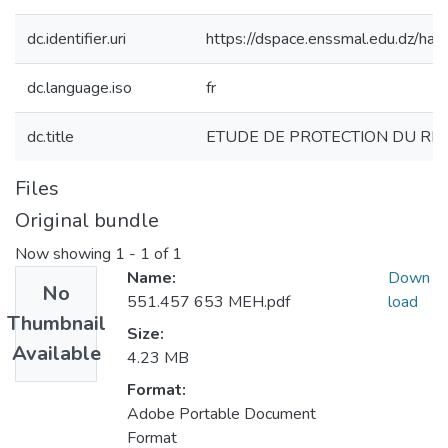
dc.identifier.uri
https://dspace.enssmal.edu.dz/
dc.language.iso
fr
dc.title
ETUDE DE PROTECTION DU RIVA
Files
Original bundle
Now showing
1 - 1 of 1
Name:
Down
No
551.457 653 MEH.pdf
load
Thumbnail
Size:
Available
4.23 MB
Format:
Adobe Portable Document
Format