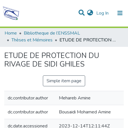
(current)
Log In
Communities & Collections
All of DSpace
Statistics
Home
Bibliotheque de l’ENSSMAL
Thèses et Mémoires
ETUDE DE PROTECTION DU RIVAGE DE SIDI GHILES
ETUDE DE PROTECTION DU
RIVAGE DE SIDI GHILES
Simple item page
dc.contributor.author
Mehareb Amine
dc.contributor.author
Bousaidi Mohamed Amine
dc.date.accessioned
2023-12-14T12:11:44Z