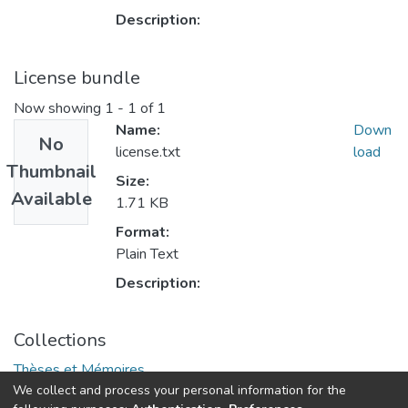
Description:
License bundle
Now showing
1 - 1 of 1
Name:
Down
No
license.txt
load
Thumbnail
Size:
Available
1.71 KB
Format:
Plain Text
Description:
Collections
Thèses et Mémoires
We collect and process your personal information for the