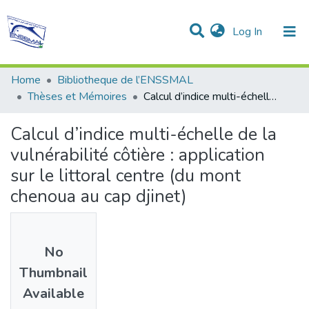
(current)
Log In
Communities & Collections
All of DSpace
Statistics
Home
Bibliotheque de l’ENSSMAL
Thèses et Mémoires
Calcul d’indice multi-échelle de la vulnérabilité côtière : application sur le littoral centre (du mont chenoua au cap djinet)
Calcul d’indice multi-échelle de la
vulnérabilité côtière : application
sur le littoral centre (du mont
chenoua au cap djinet)
No
Thumbnail
Available