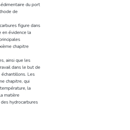
 sédimentaire du port
éthode de
ocarbures figure dans
 en évidence la
principales
uxième chapitre
s, ainsi que les
travail dans le but de
 échantillons. Les
e chapitre, qui
 température, la
la matière
se des hydrocarbures