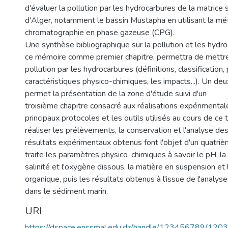
d'évaluer la pollution par les hydrocarbures de la matrice
d'Alger, notamment le bassin Mustapha en utilisant la m
chromatographie en phase gazeuse (CPG).
Une synthèse bibliographique sur la pollution et les hydr
ce mémoire comme premier chapitre, permettra de mettre
pollution par les hydrocarbures (définitions, classification, 
caractéristiques physico-chimiques, les impacts...). Un de
permet la présentation de la zone d'étude suivi d'un
troisième chapitre consacré aux réalisations expérimentale
principaux protocoles et les outils utilisés au cours de ce 
réaliser les prélèvements, la conservation et l'analyse des
résultats expérimentaux obtenus font l'objet d'un quatrièm
traite les paramètres physico-chimiques à savoir le pH, la
salinité et l'oxygène dissous, la matière en suspension et 
organique, puis les résultats obtenus à l'issue de l'analy
dans le sédiment marin.
URI
https://dspace.enssmal.edu.dz/handle/123456789/1203