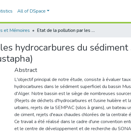
tistics
All of DSpace
s et Mémoires
Etat de la pollution par les hydrocarbures du sédiment superficiel dans le port d’Alger (Bassin Mustapha)
r les hydrocarbures du sédiment 
ustapha)
Abstract
L'objectif principal de notre étude, consiste à évaluer taux
hydrocarbures dans le sédiment superficiel du bassin Mu
d'Alger. Notre bassin est le siège de nombreuses sources
(Rejets de déchets d'hydrocarbures et l'usine huilière et l
urbains, rejets de la SEMPAC (silos à grains), un bateau u
de ciment, rejets d'eaux chaudes chlorées de la centrale é
Ce travail a été réalisé dans le cadre d'une convention 
et le centre de développement et de recherche du SON