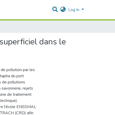
Log In
superficiel dans le
 de pollution par les
stapha du port
 de pollutions
a savonnerie, rejets
sine de traitement
lectrique).
entre l'école ENSSMAL
ATRACH (CRD) afin