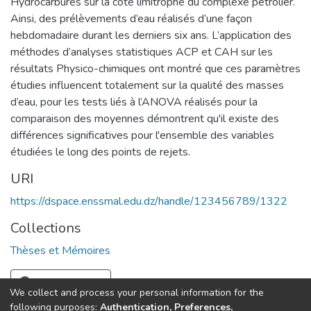
Hydrocarbures sur la côte limitrophe du complexe pétrolier.
Ainsi, des prélèvements d’eau réalisés d’une façon
hebdomadaire durant les derniers six ans. L’application des
méthodes d’analyses statistiques ACP et CAH sur les
résultats Physico-chimiques ont montré que ces paramètres
étudies influencent totalement sur la qualité des masses
d’eau, pour les tests liés à l’ANOVA réalisés pour la
comparaison des moyennes démontrent qu'il existe des
différences significatives pour l'ensemble des variables
étudiées le long des points de rejets.
URI
https://dspace.enssmal.edu.dz/handle/123456789/1322
Collections
Thèses et Mémoires
Full item page
We collect and process your personal information for the
following purposes:
Authentication, Preferences,