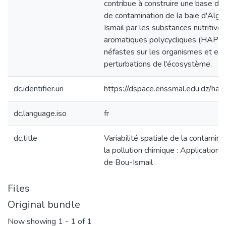
contribue à construire une base de
de contamination de la baie d'Alger
Ismail par les substances nutritive
aromatiques polycycliques (HAP) q
néfastes sur les organismes et en
perturbations de l'écosystème.
dc.identifier.uri
https://dspace.enssmal.edu.dz/
dc.language.iso
fr
dc.title
Variabilité spatiale de la contamina
la pollution chimique : Application b
de Bou-Ismail
Files
Original bundle
Now showing
1 - 1 of 1