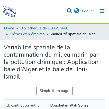
(current)
Log In
Communities & Collections
All of DSpace
Statistics
Home
Bibliotheque de l’ENSSMAL
Thèses et Mémoires
Variabilité spatiale de la contamination du milieu marin par la pollution chimique : Application baie d’Alger et la baie de Bou-Ismail
Variabilité spatiale de la
contamination du milieu marin par
la pollution chimique : Application
baie d’Alger et la baie de Bou-
Ismail
Simple item page
dc.contributor.author
Boughelamallah Somia