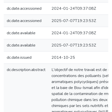
dc.date.accessioned
2024-01-24T09:37:08Z
dc.date.accessioned
2025-07-07T19:23:53Z
dc.date.available
2024-01-24T09:37:08Z
dc.date.available
2025-07-07T19:23:53Z
dc.date.issued
2014-10-25
dc.description.abstract
L'objectif de notre travail est de m
concentrations des polluants (sels 
aromatiques polycycliques) présent
et la baie de Bou-Ismail afin d'identi
spatial de la contamination de rmft
pollution chimique dans les deux b
chimiques par les sels nutritifs et 
aromatiques polycycliques (HAP) d