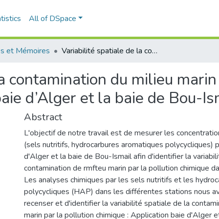
tistics
All of DSpace
s et Mémoires
Variabilité spatiale de la contamination du milieu marin par la pollution chimique : Application baie d’Alger et la baie de Bou-Ismail
la contamination du milieu marin 
baie d’Alger et la baie de Bou-Is
Abstract
L'objectif de notre travail est de mesurer les concentrati
(sels nutritifs, hydrocarbures aromatiques polycycliques) 
d'Alger et la baie de Bou-Ismail afin d'identifier la variabili
contamination de rmfteu marin par la pollution chimique d
Les analyses chimiques par les sels nutritifs et les hydr
polycycliques (HAP) dans les différentes stations nous a
recenser et d'identifier la variabilité spatiale de la contam
marin par la pollution chimique : Application baie d'Alger 