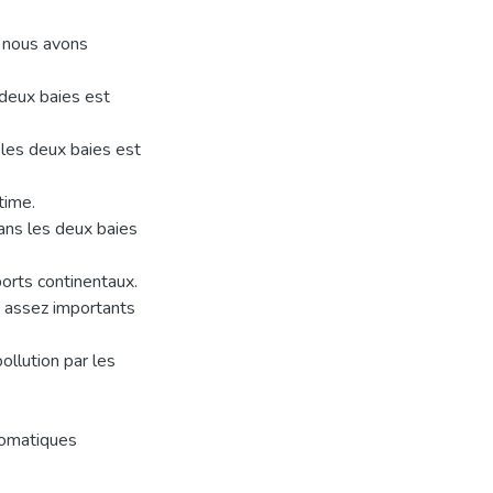
, nous avons
 deux baies est
 les deux baies est
time.
 dans les deux baies
orts continentaux.
x assez importants
ollution par les
romatiques