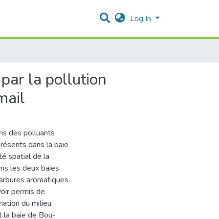
Log In
par la pollution
mail
ons des polluants
présents dans la baie
té spatial de la
ans les deux baies.
ocarbures aromatiques
voir permis de
ination du milieu
et la baie de Bou-