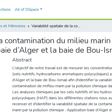
ctions
All of DSpace
s et Mémoires
Variabilité spatiale de la contamination du milieu marin par la pollution chimique : Application baie d’Alger et la baie de Bou-Ismail
la contamination du milieu marin 
baie d’Alger et la baie de Bou-Is
Abstract
L'objectif de notre travail est de mesurer les concentrati
(sels nutritifs, hydrocarbures aromatiques polycycliques) 
d'Alger et la baie de Bou-Ismail afin d'identifier la variabili
contamination de rmfteu marin par la pollution chimique d
Les analyses chimiques par les sels nutritifs et les hydr
polycycliques (HAP) dans les différentes stations nous a
recenser et d'identifier la variabilité spatiale de la contam
marin par la pollution chimique : Application baie d'Alger 