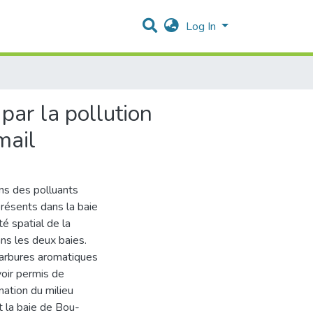
Log In
par la pollution
mail
ons des polluants
présents dans la baie
té spatial de la
ans les deux baies.
ocarbures aromatiques
voir permis de
ination du milieu
et la baie de Bou-