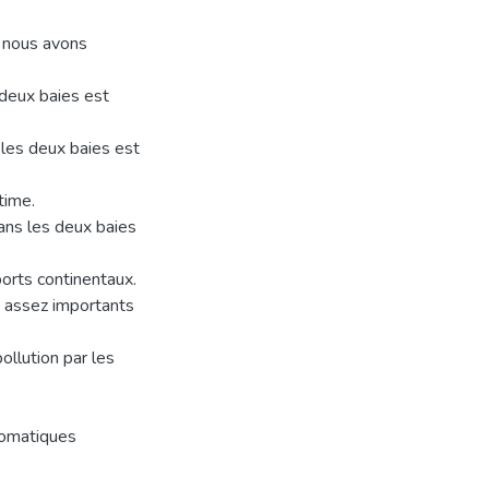
, nous avons
 deux baies est
 les deux baies est
time.
 dans les deux baies
orts continentaux.
x assez importants
ollution par les
romatiques